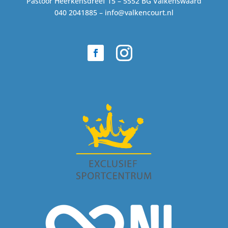
Pastoor Heerkensdreef 15 – 5552 BG Valkenswaard
040 2041885 –
info@valkencourt.nl