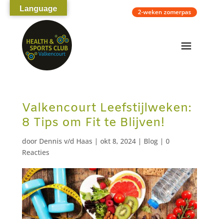
Language
2-weken zomerpas
Valkencourt Leefstijlweken:
8 Tips om Fit te Blijven!
door
Dennis v/d Haas
|
okt 8, 2024
|
Blog
|
0
Reacties