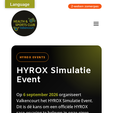
Language
2-weken zomerpas
HYROX EVENTS
HYROX Simulatie
Event
Op
6 september 2026
organiseert
Valkencourt het HYROX Simulatie Event.
Dit is dé kans om een officiële HYROX
race-ervaring te beleven in onze eigen