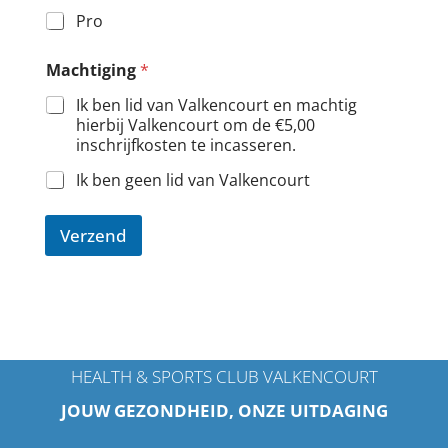
Pro
*
Machtiging
*
*
*
Ik ben lid van Valkencourt en machtig
hierbij Valkencourt om de €5,00
inschrijfkosten te incasseren.
Ik ben geen lid van Valkencourt
Verzend
HEALTH & SPORTS CLUB VALKENCOURT
JOUW GEZONDHEID, ONZE UITDAGING